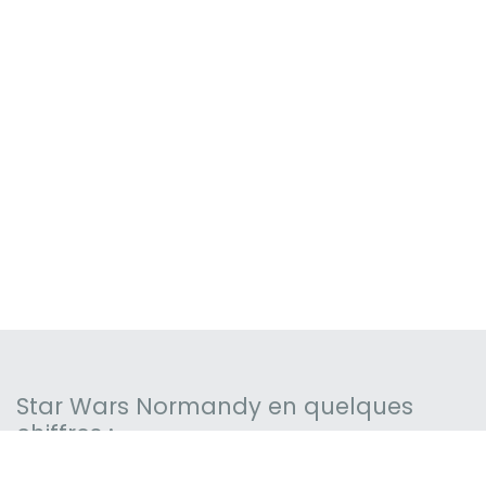
Star Wars Normandy en quelques
chiffres :
39 membres bénévoles